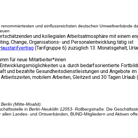
er renommiertesten und einflussreichsten deutschen Umweltverbände daz
reuen
wertschätzenden und kollegialen Arbeitsatmosphäre mit einem en
ng, Change, Organisations- und Personalentwicklung tätig ist
austarifvertrag
(Tarifgruppe 6) zuzüglich 13. Monatsgehalt, Ur
amm für neue Mitarbeiter*innen
Entwicklungsmöglichkeiten u.a. durch bedarfsorientierte Fortbi
aft und bezahlte Gesundheitsdienstleistungen und Angebote im 
 Arbeitszeiten, mobilem Arbeiten, Gleitzeit und 30 Tagen Urlaub
Berlin (Mitte-Moabit).
häftsstelle in
Berlin-Neukölln 12053- Rollbergstraße.
Die Geschäftsste
r allen Landes- und Ortsverbänden, BUND-Mitgliedern und Aktiven offe