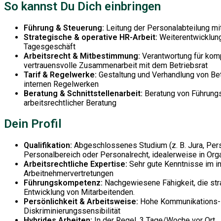
So kannst Du Dich einbringen
Führung & Steuerung:
Leitung der Personalabteilung mi
Strategische & operative HR-Arbeit:
Weiterentwicklung
Tagesgeschäft
Arbeitsrecht & Mitbestimmung:
Verantwortung für komp
vertrauensvolle Zusammenarbeit mit dem Betriebsrat
Tarif & Regelwerke:
Gestaltung und Verhandlung von Bet
internen Regelwerken
Beratung & Schnittstellenarbeit:
Beratung von Führungs
arbeitsrechtlicher Beratung
Dein Profil
Qualifikation:
Abgeschlossenes Studium (z. B. Jura, Perso
Personalbereich oder Personalrecht, idealerweise in Orga
Arbeitsrechtliche Expertise:
Sehr gute Kenntnisse im in
Arbeitnehmervertretungen
Führungskompetenz:
Nachgewiesene Fähigkeit, die str
Entwicklung von Mitarbeitenden.
Persönlichkeit & Arbeitsweise:
Hohe Kommunikations- u
Diskriminierungssensibilität
Hybrides Arbeiten:
In der Regel. 3 Tage/Woche vor Ort