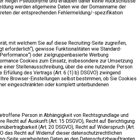
n der Regel Pseudonyme und erlauben daher keine Rückschlüsse
ermeldung werden allgemeine Daten wie der Domainname der
reten der entsprechenden Fehlermeldung/-spezifikation
ät, mit welchem Sie auf diese Recruiting-Seite zugreifen,
 erforderlich“), gewisse Funktionalitäten wie Standard-
(„Performance“) oder zielgruppenbasierte Werbung
Performance Cookies zum Einsatz, insbesondere zur Umsetzung
e einer Stellenausschreibung, über die eine nutzende Person
ie Erfüllung des Vertrags (Art. 6 (1) b) DSGVO) zwingend
r Ihre Browser-Einstellungen selbst bestimmen, ob Sie Cookies
iner eingeschränkten oder komplett unterbundenen
betroffene Person in Abhängigkeit von Rechtsgrundlage und
e Recht auf Auskunft (Art. 15 DSGVO), Recht auf Berichtigung
nübertragbarkeit (Art. 20 DSGVO), Recht auf Widerspruch (Art.
VO das Recht auf Widerruf dieser datenschutzrechtlichen
ting-Seite verarbeiteten Daten an den Datenschutzbeauftragten