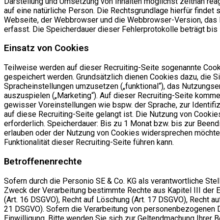
Darstellung und Umsetzung von Inhalten möglichst zeitnah rea
auf eine natürliche Person. Die Rechtsgrundlage hierfür finde
Webseite, der Webbrowser und die Webbrowser-Version, das B
erfasst. Die Speicherdauer dieser Fehlerprotokolle beträgt bis
Einsatz von Cookies
Teilweise werden auf dieser Recruiting-Seite sogenannte Cooki
gespeichert werden. Grundsätzlich dienen Cookies dazu, die Si
Spracheinstellungen umzusetzen („funktional“), das Nutzungs
auszuspielen („Marketing“). Auf dieser Recruiting-Seite komm
gewisser Voreinstellungen wie bspw. der Sprache, zur Identif
auf diese Recruiting-Seite gelangt ist. Die Nutzung von Cookies
erforderlich. Speicherdauer: Bis zu 1 Monat bzw. bis zur Bee
erlauben oder der Nutzung von Cookies widersprechen möchten.
Funktionalität dieser Recruiting-Seite führen kann.
Betroffenenrechte
Sofern durch die Personio SE & Co. KG als verantwortliche St
Zweck der Verarbeitung bestimmte Rechte aus Kapitel III der 
(Art. 16 DSGVO), Recht auf Löschung (Art. 17 DSGVO), Recht auf
21 DSGVO). Sofern die Verarbeitung von personenbezogenen Date
Einwilligung. Bitte wenden Sie sich zur Geltendmachung Ihrer B