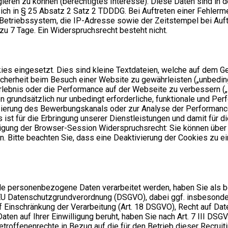
gieren zu können (berechtigtes Interesse). Diese Daten sind i
t sich in § 25 Absatz 2 Satz 2 TDDDG. Bei Auftreten einer Fehl
etriebssystem, die IP-Adresse sowie der Zeitstempel bei Auft
 zu 7 Tage. Ein Widerspruchsrecht besteht nicht.
es eingesetzt. Dies sind kleine Textdateien, welche auf dem Ger
cherheit beim Besuch einer Website zu gewährleisten („unbedingt
erlebnis oder die Performance auf der Webseite zu verbessern 
en grundsätzlich nur unbedingt erforderliche, funktionale und 
izierung des Bewerbungskanals oder zur Analyse der Performanc
 ist für die Erbringung unserer Dienstleistungen und damit für d
ndigung der Browser-Session Widerspruchsrecht: Sie können übe
 Bitte beachten Sie, dass eine Deaktivierung der Cookies zu e
elle personenbezogene Daten verarbeitet werden, haben Sie als 
EU Datenschutzgrundverordnung (DSGVO), dabei ggf. insbesonder
 Einschränkung der Verarbeitung (Art. 18 DSGVO), Recht auf Date
n auf Ihrer Einwilligung beruht, haben Sie nach Art. 7 III DSG
etroffenenrechte in Bezug auf die für den Betrieb dieser Recrui