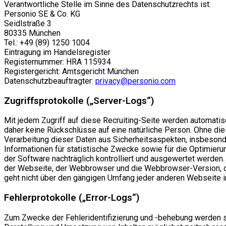
Verantwortliche Stelle im Sinne des Datenschutzrechts ist:
Personio SE & Co. KG
Seidlstraße 3
80335 München
Tel.: +49 (89) 1250 1004
Eintragung im Handelsregister
Registernummer: HRA 115934
Registergericht: Amtsgericht München
Datenschutzbeauftragter:
privacy@personio.com
Zugriffsprotokolle („Server-Logs“)
Mit jedem Zugriff auf diese Recruiting-Seite werden automati
daher keine Rückschlüsse auf eine natürliche Person. Ohne dies
Verarbeitung dieser Daten aus Sicherheitsaspekten, insbesond
Informationen für statistische Zwecke sowie für die Optimier
der Software nachträglich kontrolliert und ausgewertet werden
der Webseite, der Webbrowser und die Webbrowser-Version, da
geht nicht über den gängigen Umfang jeder anderen Webseite im 
Fehlerprotokolle („Error-Logs“)
Zum Zwecke der Fehleridentifizierung und -behebung werden sog